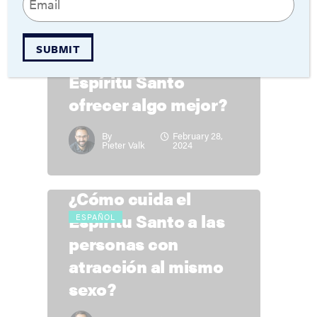
(Required)
¿Pueden las iglesias
ESPAÑOL
SUBMIT
guiadas por el
Espíritu Santo
ofrecer algo mejor?
By
February 28,
Pieter Valk
2024
¿Cómo cuida el
Espíritu Santo a las
ESPAÑOL
personas con
atracción al mismo
sexo?