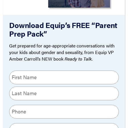
5 Estrategias para tu
Iglesia
Download Equip’s FREE “Parent
Prep Pack”
By
February 28,
Pieter Valk
2025
Get prepared for age-appropriate conversations with
your kids about gender and sexuality, from Equip VP
Amber Carroll’s NEW book
Ready to Talk
.
ESPAÑOL
Name
Pastores, por favor
(Required)
no miren hacia otro
First
lado
Last
Phone
By
February 29,
Pieter Valk
2024
(Required)
Email