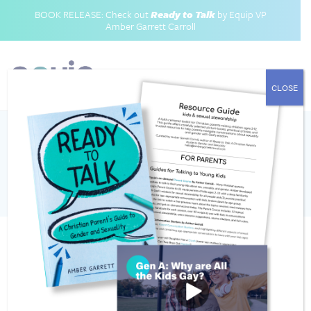
BOOK RELEASE: Check out
Ready to Talk
by Equip VP
Amber Garrett Carroll
CLOSE
Category
ESPAÑOL
ESPAÑOL